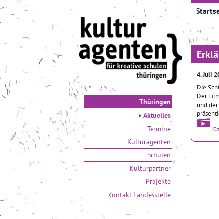
Startse
Erklä
4. Juli 
Die Sch
Der Fil
Thüringen
und der
präsenti
Aktuelles
Termine
Ga
Kulturagenten
Schulen
Kulturpartner
Projekte
Kontakt Landesstelle