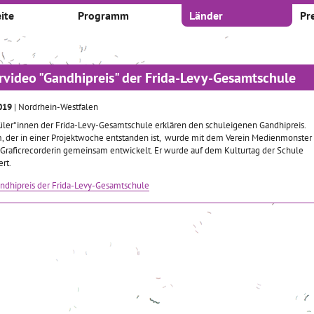
ite
Programm
Länder
Pr
rvideo "Gandhipreis" der Frida-Levy-Gesamtschule
2019
| Nordrhein-Westfalen
üler*innen der Frida-Levy-Gesamtschule erklären den schuleigenen Gandhipreis.
m, der in einer Projektwoche entstanden ist, wurde mit dem Verein Medienmonster
 Graficrecorderin gemeinsam entwickelt. Er wurde auf dem Kulturtag der Schule
ert.
ndhipreis der Frida-Levy-Gesamtschule