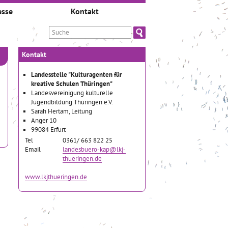
esse
Kontakt
Kontakt
Landesstelle "Kulturagenten für
kreative Schulen Thüringen"
Landesvereinigung kulturelle
Jugendbildung Thüringen e.V.
Sarah Hertam, Leitung
Anger 10
99084 Erfurt
Tel
0361/ 663 822 25
Email
landesbuero-kap@lkj-
thueringen.de
www.lkjthueringen.de