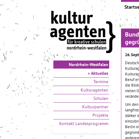
Startse
Bund
gegr
26. Sep
Deutsch
Nordrhein-Westfalen
Kultura
Aktuelles
Kultura
Beruf e
Termine
die Bild
Kulturagenten
vielen O
veränder
Schulen
Um den 
Kulturpartner
langfris
Projekte
stärker 
einzubr
Kontakt Landesprogramm
Berlin 
gegründ
anderem