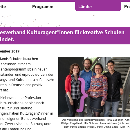
ite
Programm
Länder
Pr
esverband Kulturagent*innen für kreative Schulen
ündet.
tember 2019
lands Schulen brauchen
gent*innen. Mit dem
gentenprogramm ist ein neuer
ntstanden und erprobt worden, der
ungs- und Kulturlandschaft an sehr
rten in Deutschland positiv
t hat.
Mehrwert ihrer Profession
tig zu erhalten und sich noch
in Kultur und Bildung
ingen, haben Kulturagent*innen in
einen eigenen Bundesverband
Der Vorstand des Bundesverbands: Tina Züscher, Karl
et. Zweck sind laut Satzung unter
Philipp Engelland, Uta Schunk, Lena Widman (nicht auf
dem Foto: Birgitta Heller). Foto: Anita Back / MUTIK
 die Förderung und