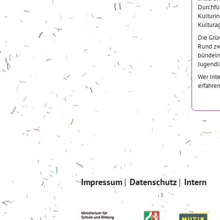
Durchfü
Kulturin
Kultura
Die Grü
Rund zw
bündeln
Jugendli
Wer Int
erfahre
Impressum
Datenschutz
Intern