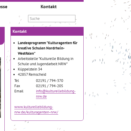
esse
Kontakt
Kontakt
Landesprogramm "Kulturagenten für
kreative Schulen Nordrhein-
Westfalen"
Arbeitsstelle "Kulturelle Bildung in
Schule und Jugendarbeit NRW"
Küppelstein 34
42857 Remscheid
Tel
02191 / 794-370
Fax
02191 / 794-205
Email
info@kulturellebildung-
nrw.de
www.kulturellebildung-
nrw.de/kulturagenten-nrw/