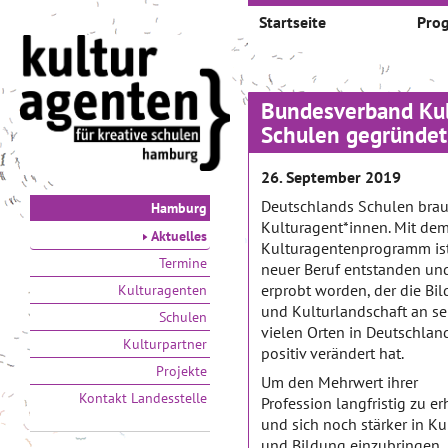
Startseite
Pro
Bundesverband Kul
Schulen gegründet
26. September 2019
Deutschlands Schulen bra
Hamburg
Kulturagent*innen. Mit de
Aktuelles
Kulturagentenprogramm ist
Termine
neuer Beruf entstanden un
erprobt worden, der die Bi
Kulturagenten
und Kulturlandschaft an se
Schulen
vielen Orten in Deutschlan
Kulturpartner
positiv verändert hat.
Projekte
Um den Mehrwert ihrer
Kontakt Landesstelle
Profession langfristig zu er
und sich noch stärker in Ku
und Bildung einzubringen,