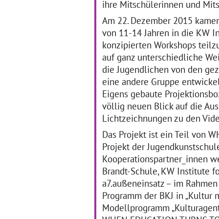
Übe
ihre Mitschülerinnen und Mits
die Zusammenarbeit
al
innerhalb des
… mehr
Am 22. Dezember 2015 kamen 
von 11-14 Jahren in die KW In
konzipierten Workshops teilz
Ich höre was, was Du
H
auf ganz unterschiedliche We
nicht siehst
2
die Jugendlichen von den geze
11.02.2019–31.05.2019
eine andere Gruppe entwickel
11
Für zwei SAPH-Klassen
(jahrgangsübergreifend 1,2)
Eigens gebaute Projektionsb
De
wurden die Klassenzimmer
Ja
völlig neuen Blick auf die A
durch die Zusammenarbeit
mit
Lichtzeichnungen zu den Vide
mit der Künstlerin Anna
Rec
Falkenstein in
Lei
Das Projekt ist ein Teil vo
wöchentlichen Terminen zu
wei
… mehr
Projekt der Jugendkunstschu
Ho
20
Kooperationspartner_innen we
Brandt-Schule, KW Institute f
a7.außeneinsatz – im Rahmen 
Programm der BKJ in „Kultur 
Modellprogramm „Kulturagente