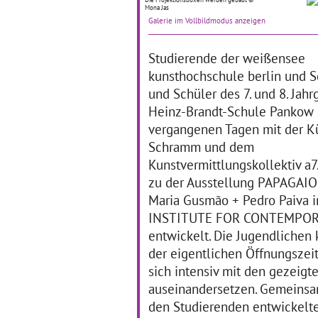
10.05.2019–10.05.2019
Mona Jas
40
Galerie im Vollbildmodus anzeigen
Das Kollegium der
Pa
Reinhold-Burger-Schule in
Sc
Pankow "testete" zusammen
Bur
Studierende der weißensee
mit Schüler*innen
Tu
kunsthochschule berlin und 
verschiedener
Bra
Klassenstufen Berliner
und Schüler des 7. und 8. Jahr
Sch
Kulturinstitutionen und ihre
Sc
Heinz-Brandt-Schule Pankow 
aktivierenden Angebote.
Sc
vergangenen Tagen mit der Kü
… mehr
Schramm und dem
Kunstvermittlungskollektiv a
Regionale Vernetzung -
T
zu der Ausstellung PAPAGAIO
Bezirk Pankow
T
Maria Gusmão + Pedro Paiva 
INSTITUTE FOR CONTEMPORAR
Pankow
05
07.04.2019–18.06.2019
entwickelt. Die Jugendlichen
Die
der eigentlichen Öffnungszei
Ziel erreicht - mit Luft nach
erf
oben! Für das Schuljahr
kün
sich intensiv mit den gezeig
2018/2019 hatten sich die
Sc
auseinandersetzen. Gemeinsa
Pankower Kulturagentinnen
An
Eva Randelzhofer und Karin
den Studierenden entwickelt
Dis
Schreibeis vorgenommen,