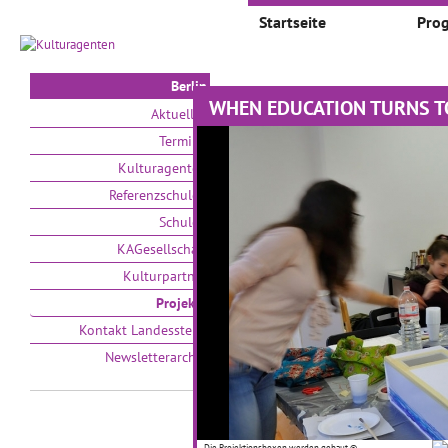
Startseite
Pro
Berlin
WHEN EDUCATION TURNS TO
Projekte
Aktuelles
Termine
Auswählen nach:
Zeit
Kulturagenten
Referenzschulen
V
Schulen
KAGesellschaft
Kulturpartner
Projekte
Kontakt Landesstelle
Newsletterarchiv
Wie geht Kultur-
#
Wandertag für eine
ganze Schule?
01
Die Projektionsboxen werden gebaut ©