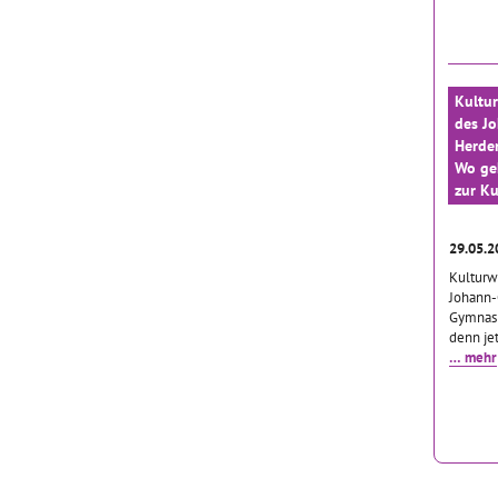
Kultu
des Jo
Herde
Wo geh
zur Ku
29.05.
Kulturw
Johann-
Gymnasi
denn jet
… mehr