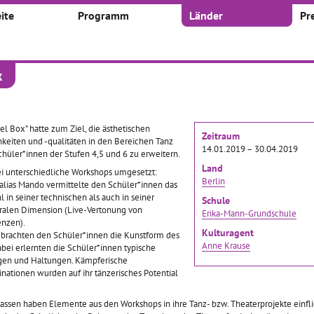
ite
Programm
Länder
Pr
x
kte
 nach:
Zeitraum:
el Box" hatte zum Ziel, die ästhetischen
Zeitraum
keiten und -qualitäten in den Bereichen Tanz
Von
Bis
14.01.2019 – 30.04.2019
chüler*innen der Stufen 4,5 und 6 zu erweitern.
Land
 unterschiedliche Workshops umgesetzt:
Berlin
alias Mando vermittelte den Schüler*innen das
in seiner technischen als auch in seiner
Schule
tralen Dimension (Live-Vertonung von
Erika-Mann-Grundschule
1
2
3
42
...
nzen).
Kulturagent
brachten den Schüler*innen die Kunstform des
Anne Krause
abei erlernten die Schüler*innen typische
hr
NEUNTER NOVEMBER
Culturetour
en und Haltungen. Kämpferische
tionen wurden auf ihr tänzerisches Potential
2019–01.11.2019
21.10.2019–15.11.2019
01.10.2019–01.10.2019
lassen haben Elemente aus den Workshops in ihre Tanz- bzw. Theaterprojekte einfl
*innen der
In der Woche vor dem 9.
Zum 3. Mal fand der