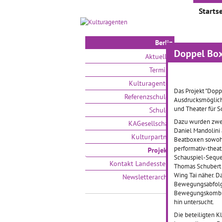
Startse
Berlin
Doppel Bo
Proje
Aktuelles
Termine
Auswählen
Kulturagenten
Das Projekt "Dopp
Referenzschulen
Ausdrucksmöglich
und Theater für S
Schulen
Dazu wurden zwei
KAGesellschaft
Daniel Mandolini 
Kulturpartner
Beatboxen sowohl 
performativ-thea
Projekte
Schauspiel-Seque
Kontakt Landesstelle
Thomas Schubert 
Wing Tai näher. D
Newsletterarchiv
PankO
Bewegungsabfolg
Bewegungskombina
hin untersucht.
28.10.
Die beteiligten K
Schüler