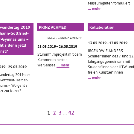
Museumgarten formuliert
… mehr
rwandertag 2019
PRINZ ACHMED
Kollaboration
hann-Gottfried-
r-Gymnasiums –
Plakat zu PRINZ ACHMED
13.05.2019–17.05.2019
t´s denn jetzt
25.05.2019–26.05.2019
IRGENDWIE ANDERS -
nst?
Stummfilmprojekt mit dem
Schüler*innen des 7. und 12.
Kammerorchester
Jahrgangs gemeinsam mit
Weißensee
… mehr
2019–29.05.2019
Student*innen der HTW und
freien Künstler*innen
andertag 2019 des
… mehr
Gottfried-Herder-
ums – Wo geht´s
zt zur Kunst?
1
2
3
42
...