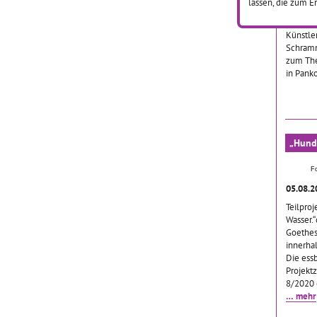
lassen, die zum E
Reinhol
erstell
Künstle
Schram
zum Th
in Pank
„Hund
F
05.08.
Teilpro
Wasser.“
Goethes
innerha
Die ess
Projekt
8/2020 
… mehr