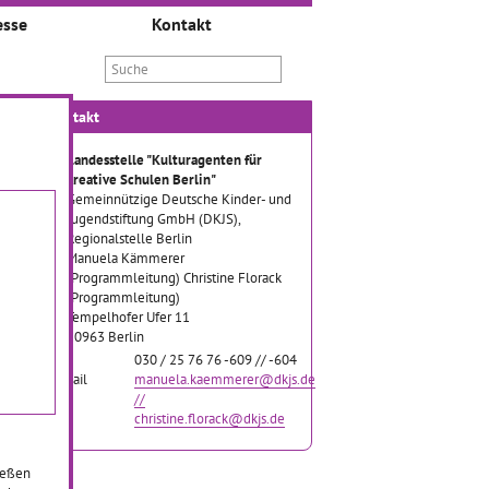
esse
Kontakt
Kontakt
Landesstelle "Kulturagenten für
kreative Schulen Berlin"
Gemeinnützige Deutsche Kinder- und
Jugendstiftung GmbH (DKJS),
Regionalstelle Berlin
Manuela Kämmerer
(Programmleitung) Christine Florack
(Programmleitung)
Tempelhofer Ufer 11
10963 Berlin
Tel
030 / 25 76 76 -609 // -604
Email
manuela.kaemmerer@dkjs.de
//
christine.florack@dkjs.de
ießen