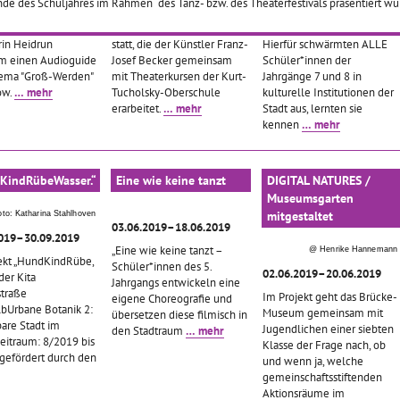
nde des Schuljahres im Rahmen des Tanz- bzw. des Theaterfestivals präsentiert wu
d-Burger-Schule
November 2019 finden
Profiltag KULTUR an der
en zusammen mit der
Aktionen und Performances
Heinz-Brandt-Schule statt.
rin Heidrun
statt, die der Künstler Franz-
Hierfür schwärmten ALLE
m einen Audioguide
Josef Becker gemeinsam
Schüler*innen der
ema "Groß-Werden"
mit Theaterkursen der Kurt-
Jahrgänge 7 und 8 in
ow.
… mehr
Tucholsky-Oberschule
kulturelle Institutionen der
erarbeitet.
… mehr
Stadt aus, lernten sie
kennen
… mehr
KindRübeWasser.“
Eine wie keine tanzt
DIGITAL NATURES /
Museumsgarten
mitgestaltet
oto: Katharina Stahlhoven
03.06.2019–18.06.2019
2019–30.09.2019
„Eine wie keine tanzt –
@ Henrike Hannemann
jekt „HundKindRübe,
Schüler*innen des 5.
02.06.2019–20.06.2019
der Kita
Jahrgangs entwickeln eine
traße
Im Projekt geht das Brücke-
eigene Choreografie und
lbUrbane Botanik 2:
Museum gemeinsam mit
übersetzen diese filmisch in
bare Stadt im
Jugendlichen einer siebten
den Stadtraum
… mehr
zeitraum: 8/2019 bis
Klasse der Frage nach, ob
gefördert durch den
und wenn ja, welche
gemeinschaftsstiftenden
Aktionsräume im