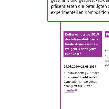
8/2020 gefördert durch den
präsentierten die beteiligten
… mehr
experimentellen Komposition
Kulturwandertag 2019
P
des Johann-Gottfried-
Herder-Gymnasiums –
Wo geht´s denn jetzt
25
zur Kunst?
St
Ka
We
29.05.2019–29.05.2019
Kulturwandertag 2019 des
Johann-Gottfried-Herder-
Gymnasiums – Wo geht´s
denn jetzt zur Kunst?
… mehr