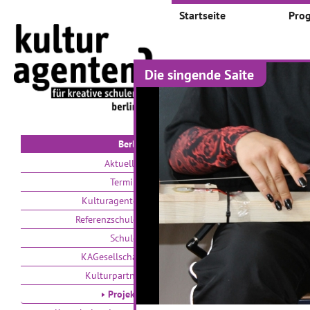
Startseite
Pro
Die singende Saite
Projekte
Auswählen nach:
Zeit
V
Berlin
Aktuelles
Termine
Kulturagenten
Referenzschulen
Schulen
PankOhr
N
KAGesellschaft
Kulturpartner
21
Projekte
In