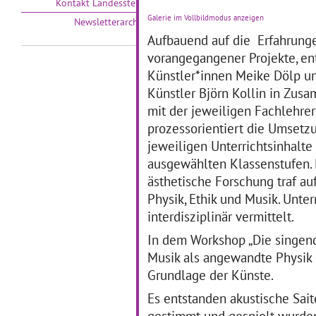
Kontakt Landesstelle
No
Galerie im Vollbildmodus anzeigen
Newsletterarchiv
Ak
sta
Aufbauend auf die Erfahrung
28.10.2019–01.11.2019
Jo
vorangegangener Projekte, en
Schüler*innen der
mit
Reinhold-Burger-Schule
Künstler*innen Meike Dölp u
Tu
erstellen zusammen mit der
era
Künstler Björn Kollin in Zus
Künstlerin Heidrun
mit der jeweiligen Fachlehrer
Schramm einen Audioguide
zum Thema "Groß-Werden"
prozessorientiert die Umsetz
in Pankow.
… mehr
jeweiligen Unterrichtsinhalte 
ausgewählten Klassenstufen. 
„HundKindRübeWasser.“
E
ästhetische Forschung traf auf
Physik, Ethik und Musik. Unte
Foto: Katharina Stahlhoven
interdisziplinär vermittelt.
03
05.08.2019–30.09.2019
„Ei
In dem Workshop „Die singend
Teilprojekt „HundKindRübe,
Sch
Musik als angewandte Physik 
Wasser.“der Kita
Ja
Goethestraße
ei
Grundlage der Künste.
innerhalbUrbane Botanik 2:
übe
Die essbare Stadt im
Es entstanden akustische Sai
de
Projektzeitraum: 8/2019 bis
gestimmt und gespielt wurde