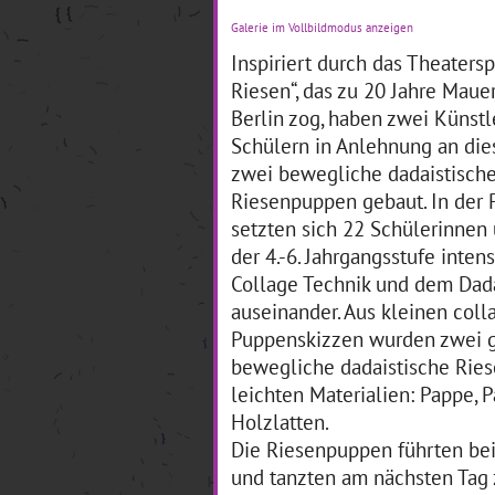
Reinhold-Burger-Schule
No
Galerie im Vollbildmodus anzeigen
erstellen zusammen mit der
Ak
Künstlerin Heidrun
sta
Inspiriert durch das Theaters
Schramm einen Audioguide
Jo
Riesen“, das zu 20 Jahre Mauer
zum Thema "Groß-Werden"
mit
Berlin zog, haben zwei Künstl
in Pankow.
… mehr
Tu
era
Schülern in Anlehnung an die
zwei bewegliche dadaistisch
Riesenpuppen gebaut. In der
„HundKindRübeWasser.“
E
setzten sich 22 Schülerinnen
der 4.-6. Jahrgangsstufe intens
Foto: Katharina Stahlhoven
Collage Technik und dem Dad
03
05.08.2019–30.09.2019
auseinander. Aus kleinen coll
„Ei
Teilprojekt „HundKindRübe,
Sch
Puppenskizzen wurden zwei 
Wasser.“der Kita
Ja
bewegliche dadaistische Rie
Goethestraße
ei
innerhalbUrbane Botanik 2:
leichten Materialien: Pappe, P
übe
Die essbare Stadt im
de
Holzlatten.
Projektzeitraum: 8/2019 bis
8/2020 gefördert durch den
Die Riesenpuppen führten bei
… mehr
und tanzten am nächsten Tag 