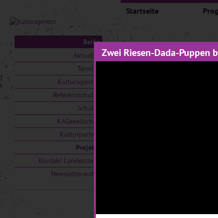
Startseite
Pro
Berlin
Zwei Riesen-Dada-Puppen b
Projekte
Aktuelles
Termine
Auswählen nach:
Zeit
Kulturagenten
Referenzschulen
V
Schulen
KAGesellschaft
Kulturpartner
Projekte
Kontakt Landesstelle
Newsletterarchiv
PankOhr
N
28.10.2019–01.11.2019
21
Schüler*innen der
In