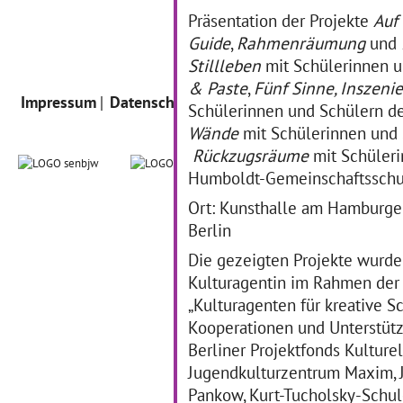
Präsentation der Projekte
Auf
Guide
,
Rahmenräumung
und
Stillleben
mit Schülerinnen u
& Paste
,
Fünf Sinne, Inszenie
Impressum
Datenschutz
Intern
Schülerinnen und Schülern de
Wände
mit Schülerinnen und 
Rückzugsräume
mit Schüleri
Humboldt-Gemeinschaftsschu
Ort: Kunsthalle am Hamburger
Berlin
Die gezeigten Projekte wurde
Kulturagentin im Rahmen de
„Kulturagenten für kreative S
Kooperationen und Unterstütz
Berliner Projektfonds Kulture
Jugendkulturzentrum Maxim, 
Pankow, Kurt-Tucholsky-Schu