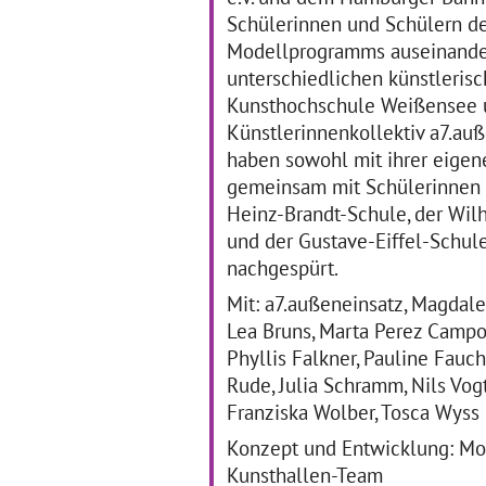
Schülerinnen und Schülern d
Modellprogramms auseinanderg
unterschiedlichen künstleris
Kulturwandertag 2019
P
Kunsthochschule Weißensee u
des Johann-Gottfried-
Künstlerinnenkollektiv a7.au
Herder-Gymnasiums –
haben sowohl mit ihrer eigene
Wo geht´s denn jetzt
25
gemeinsam mit Schülerinnen u
zur Kunst?
St
Heinz-Brandt-Schule, der Wi
Ka
und der Gustave-Eiffel-Schu
We
29.05.2019–29.05.2019
nachgespürt.
Kulturwandertag 2019 des
Johann-Gottfried-Herder-
Mit: a7.außeneinsatz, Magdale
Gymnasiums – Wo geht´s
Lea Bruns, Marta Perez Campos
denn jetzt zur Kunst?
… mehr
Phyllis Falkner, Pauline Fauc
Rude, Julia Schramm, Nils Vo
Franziska Wolber, Tosca Wyss
Konzept und Entwicklung: Mon
Kunsthallen-Team