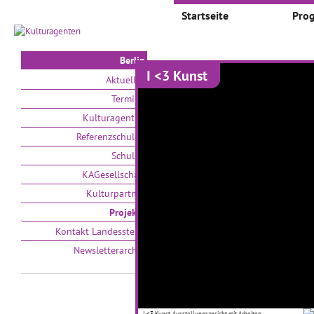
Startseite
Pro
Berlin
I <3 Kunst
Projekte
Aktuelles
Termine
Auswählen nach:
Zeit
Kulturagenten
Referenzschulen
V
Schulen
KAGesellschaft
Kulturpartner
Projekte
Kontakt Landesstelle
Newsletterarchiv
PankOhr
N
28.10.2019–01.11.2019
21
Schüler*innen der
In
I <3 Kunst, Ausstellungsansicht mit Arbeiten