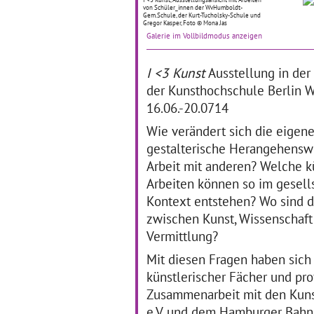
von Schüler_innen der WvHumboldt-
Reinhold-Burger-Schule
No
Gem.Schule, der Kurt-Tucholsky-Schule und
erstellen zusammen mit der
Ak
Gregor Kasper, Foto © Mona Jas
Künstlerin Heidrun
sta
Galerie im Vollbildmodus anzeigen
Schramm einen Audioguide
Jo
zum Thema "Groß-Werden"
mit
I <3 Kunst
Ausstellung in der
in Pankow.
… mehr
Tu
era
der Kunsthochschule Berlin 
16.06.-20.0714
Wie verändert sich die eigene
„HundKindRübeWasser.“
E
gestalterische Herangehensw
Arbeit mit anderen? Welche k
Foto: Katharina Stahlhoven
03
Arbeiten können so im gesell
05.08.2019–30.09.2019
„Ei
Kontext entstehen? Wo sind 
Teilprojekt „HundKindRübe,
Sch
zwischen Kunst, Wissenschaft
Wasser.“der Kita
Ja
Goethestraße
Vermittlung?
ei
innerhalbUrbane Botanik 2:
übe
Die essbare Stadt im
Mit diesen Fragen haben sich
de
Projektzeitraum: 8/2019 bis
künstlerischer Fächer und pro
8/2020 gefördert durch den
Zusammenarbeit mit den Kuns
… mehr
e.V. und dem Hamburger Bahn