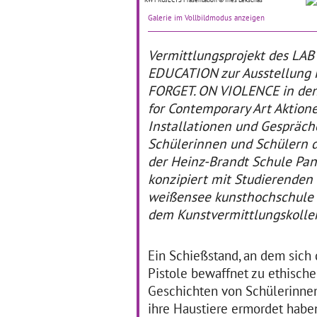
10.05.2019–10.05.2019
40
Galerie im Vollbildmodus anzeigen
Das Kollegium der
Pa
Reinhold-Burger-Schule in
Sc
Pankow "testete" zusammen
Vermittlungsprojekt des LAB
Bur
mit Schüler*innen
Tu
EDUCATION
zur Ausstellung
verschiedener
Bra
FORGET. ON VIOLENCE in den
Klassenstufen Berliner
Sch
Kulturinstitutionen und ihre
Sc
for Contemporary Art
Aktione
aktivierenden Angebote.
Sc
Installationen und Gespräch
… mehr
Schülerinnen und Schülern d
der Heinz-
Brandt Schule Pan
Regionale Vernetzung -
T
konzipiert mit Studierenden
Bezirk Pankow
T
weißensee kunsthochschule 
dem Kunstvermittlungskollek
Pankow
05
07.04.2019–18.06.2019
Die
Ziel erreicht - mit Luft nach
Ein Schießstand, an dem sich
erf
oben! Für das Schuljahr
kün
Pistole bewaffnet zu ethische
2018/2019 hatten sich die
Sc
Geschichten von Schülerinnen
Pankower Kulturagentinnen
An
Eva Randelzhofer und Karin
Dis
ihre Haustiere ermordet haben
Schreibeis vorgenommen,