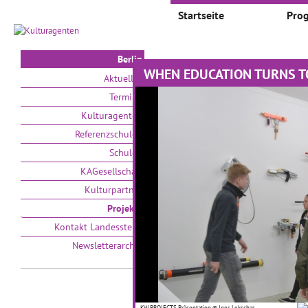
Startseite
Pro
Berlin
WHEN EDUCATION TURNS TO 
Projekte
Aktuelles
Termine
Auswählen nach:
Zeit
Kulturagenten
Referenzschulen
V
Schulen
KAGesellschaft
Kulturpartner
Projekte
Kontakt Landesstelle
Newsletterarchiv
Wie geht Kultur-
#
Wandertag für eine
ganze Schule?
01
KW PROJECTS Präsentation © Ines Lekschas