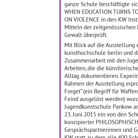
Übe
ganze Schule beschäftigte si
die Zusammenarbeit
al
innerhalb des
… mehr
WHEN EDUCATION TURNS TO A
ON VIOLENCE in den KW Instit
Mitteln der zeitgenössischen 
Ich höre was, was Du
H
Gewalt überprüft.
nicht siehst
2
11.02.2019–31.05.2019
Mit Blick auf die Ausstellun
11
kunsthochschule berlin und da
Für zwei SAPH-Klassen
(jahrgangsübergreifend 1,2)
Zusammenarbeit mit den Juge
De
wurden die Klassenzimmer
Ja
Arbeiten, die die künstleris
durch die Zusammenarbeit
mit
mit der Künstlerin Anna
Alltag dokumentieren. Exper
Rec
Falkenstein in
Lei
Rahmen der Ausstellung erpro
wöchentlichen Terminen zu
wei
Forget“ (ein Begriff für Waff
… mehr
Ho
Feind ausgelöst werden) wurd
20
Jugendkunstschule Pankow ang
23. Juni 2015 ein von den Sc
konzipierter PHILOSOPHISC
Gesprächspartnerinnen und G
KW statt, zu dem alle 400 Sc