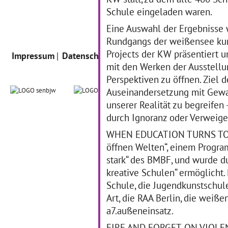
Schule eingeladen waren.
Eine Auswahl der Ergebnisse w
Rundgangs der weißensee kun
Projects der KW präsentiert u
Impressum
Datenschutz
Intern
mit den Werken der Ausstell
Perspektiven zu öffnen. Ziel 
Auseinandersetzung mit Gewal
unserer Realität zu begreifen
durch Ignoranz oder Verweige
WHEN EDUCATION TURNS TO AR
öffnen Welten“, einem Progr
stark“ des BMBF, und wurde d
kreative Schulen“ ermöglicht.
Schule, die Jugendkunstschul
Art, die RAA Berlin, die weiß
a7.außeneinsatz.
FIRE AND FORGET. ON VIOLENC