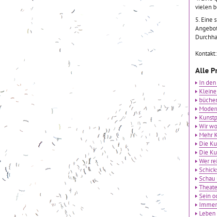
vielen 
5. Eine 
Angebot
Durchha
Kontakt
Alle P
In den
Kleine
bücher
Modern
Kunstp
Wir wo
Mehr K
Die Ku
Die Ku
Wer rei
Schick
Schau 
Theate
Sein o
Immer 
Leben 