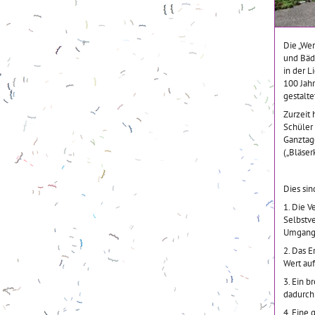
Die „Wer
und Bäd
in der L
100 Jahr
gestalt
Zurzeit 
Schüler
Ganztage
(„Bläser
Dies sin
1. Die 
Selbstve
Umgang
2. Das 
Wert au
3. Ein b
dadurch 
4. Eine 