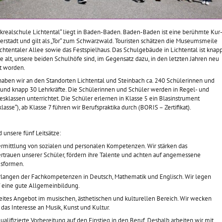
krealschule Lichtental“ liegt in Baden-Baden. Baden-Baden ist eine berühmte Kur-
erstadt und gilt als „Tor“ zum Schwarzwald. Touristen schätzen die Museumsmeile
ichtentaler Allee sowie das Festspielhaus. Das Schulgebäude in Lichtental ist knap
e alt, unsere beiden Schulhöfe sind, im Gegensatz dazu, in den letzten Jahren neu
et worden.
haben wir an den Standorten Lichtental und Steinbach ca. 240 Schülerinnen und
 und knapp 30 Lehrkräfte. Die Schülerinnen und Schüler werden in Regel- und
sklassen unterrichtet. Die Schüler erlernen in Klasse 5 ein Blasinstrument
klasse“), ab Klasse 7 führen wir Berufspraktika durch (BORIS – Zertifikat).
d unsere fünf Leitsätze:
Vermittlung von sozialen und personalen Kompetenzen. Wir stärken das
rtrauen unserer Schüler, fördern ihre Talente und achten auf angemessene
sformen.
Erlangen der Fachkompetenzen in Deutsch, Mathematik und Englisch. Wir legen
f eine gute Allgemeinbildung.
reites Angebot im musischen, ästhetischen und kulturellen Bereich. Wir wecken
das Interesse an Musik, Kunst und Kultur.
qualifizierte Vorbereitung auf den Einstieg in den Beruf. Deshalb arbeiten wir mit