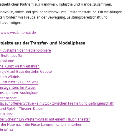
betrieblichen Partnern aus Handwerk, Industrie und Handel zusammen.
sinnvolle, aktive und gesundheitsbewusste Freizeitgestaltung. Mit vielfältigen
en fördern wir Freude an der Bewegung, Leistungsbereitschaft und
ltevermögen.
:
www.wrslichtental.de
rojekte aus der Transfer- und Modellphase
 Fußstapfen der Medienpioniere
 Teufel aus Ton
(t)räume
e Kunst kreativ erfahren
rojekt auf Basis der Zehn Gebote
llen Wildnis
unst bitte: VKL und WM
nstagenten: Im Atelier
nstagenten: Audiogiude
tet so spät...
sal auf offener Straße - ein Stück zwischen Freiheit und Gefangenschaft
und Spiel – Theater: Klasse!
r: Klasse
der Schein? Ein Western-Steak mit einem Hauch Theater
der Nase nach, die Füsse kommen schon hinterher!
in Afrika