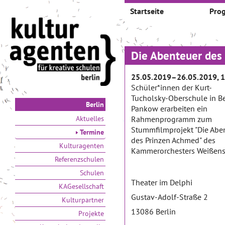
Startseite
Pro
Die Abenteuer des
25.05.2019–26.05.2019, 1
Schüler*innen der Kurt-
Tucholsky-Oberschule in Be
Berlin
Pankow erarbeiten ein
Aktuelles
Rahmenprogramm zum
Stummfilmprojekt "Die Abe
Termine
des Prinzen Achmed" des
Kulturagenten
Kammerorchesters Weißens
Referenzschulen
Schulen
Theater im Delphi
KAGesellschaft
Gustav-Adolf-Straße 2
Kulturpartner
13086 Berlin
Projekte