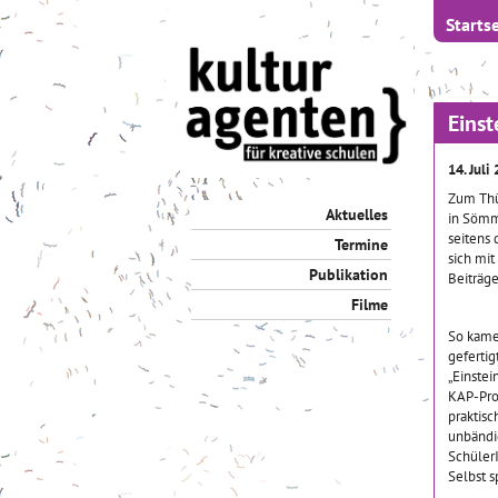
Startse
Einst
14. Juli
Zum Thü
Aktuelles
in Sömm
seitens
Termine
sich mit
Publikation
Beiträge
Filme
So kame
geferti
„Einstei
KAP-Pro
praktisc
unbändi
Schüler
Selbst s