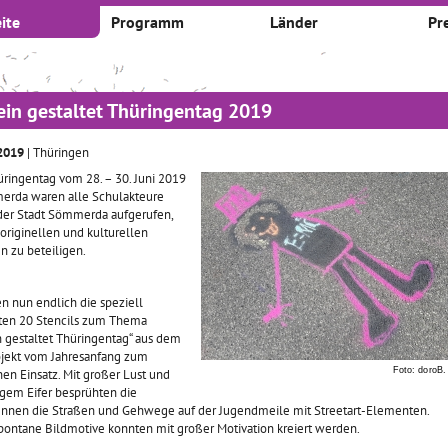
ite
Programm
Länder
Pr
ein gestaltet Thüringentag 2019
 2019
| Thüringen
ringentag vom 28. – 30. Juni 2019
erda waren alle Schulakteure
 der Stadt Sömmerda aufgerufen,
 originellen und kulturellen
n zu beteiligen.
n nun endlich die speziell
gten 20 Stencils zum Thema
n gestaltet Thüringentag“ aus dem
jekt vom Jahresanfang zum
Foto: doroB.
hen Einsatz. Mit großer Lust und
gem Eifer besprühten die
Innen die Straßen und Gehwege auf der Jugendmeile mit Streetart-Elementen.
pontane Bildmotive konnten mit großer Motivation kreiert werden.