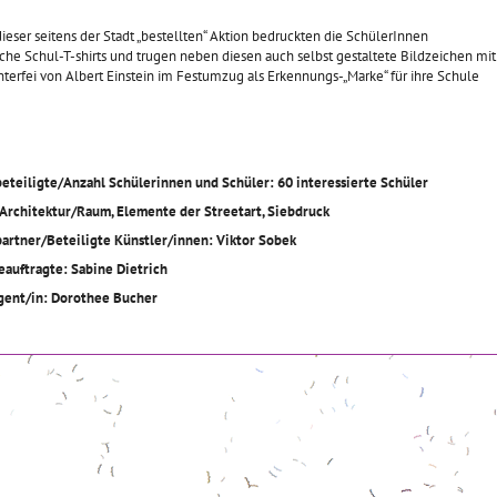
eser seitens der Stadt „bestellten“ Aktion bedruckten die SchülerInnen
che Schul-T-shirts und trugen neben diesen auch selbst gestaltete Bildzeichen mit
erfei von Albert Einstein im Festumzug als Erkennungs-„Marke“ für ihre Schule
beteiligte/Anzahl Schülerinnen und Schüler: 60 interessierte Schüler
 Architektur/Raum, Elemente der Streetart, Siebdruck
partner/Beteiligte Künstler/innen: Viktor Sobek
eauftragte: Sabine Dietrich
agent/in: Dorothee Bucher