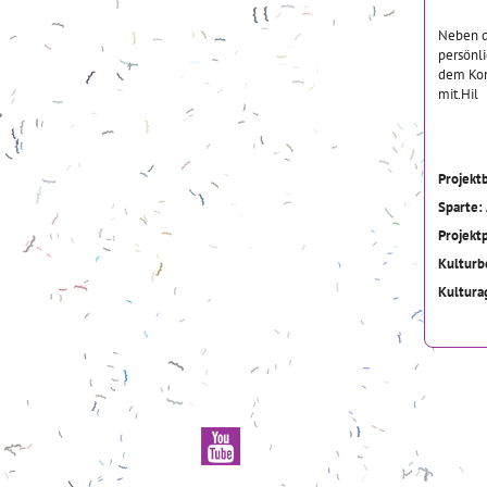
Neben di
persönli
dem Kont
mit.Hil
Projekt
Sparte:
Projekt
Kulturb
Kultur