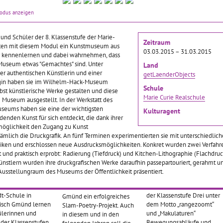
2015/2016 gab es an der
assische Musik und
Die „Pioniere neuer Medien“
modus anzeigen
Gemeinschaftsschule
r nicht verstaubt und
lernte die sechste Klasse
Gebhard in Konstanz eine
emäß wirken
der Werkrealschule
erfolgreiche Testphase des
 erfuhren die
Lichtental kennen, als sie
und Schüler der 8. Klassenstufe der Marie-
Zeitraum
mehrjährigen Kulturprojekts
innen und Schüler
die gleichnamige
lten mit diesem Modul ein Kunstmuseum aus
03.03.2015 – 31.03.2015
„AiR/S – Artists in
dschule in
Ausstellung im Alten
er kennenlernen und dabei wahrnehmen, dass
Residence“, bei dem
im.
… mehr
Dampfbad besuchte. Prof.
Museum etwas "Gemachtes" sind. Unter
Land
… mehr
Karl Manfred Rennertz
er authentischen Künstlerin und einer
getLaenderObjects
brachte den
… mehr
n haben sie im Wilhelm-Hack-Museum
Schule
st künstlerische Werke gestalten und diese
Marie Curie Realschule
Museum ausgestellt. In der Werkstatt des
eums haben sie eine der wichtigsten
chüler als
Vom Slam-Poetry-
Künstlerduo -
Kulturagent
denden Kunst für sich entdeckt, die dank ihrer
rdetektive"
Workshop auf die
Tanzworkshop
smöglichkeit den Zugang zu Kunst
Bühne
nämlich die Druckgrafik. An fünf Terminen experimentierten sie mit unterschiedlic
niken und erschlossen neue Ausdrucksmöglichkeiten. Konkret wurden zwei Verfahr
017–28.02.2017
01.02.2017–28.02.2017
rt und praktisch erprobt: Radierung (Tiefdruck) und Kitchen-Lithographie (Flachdruc
01.02.2017–28.02.2017
men des
Beim Modul „Künstlerduo“
nstlern wurden ihre druckgrafischen Werke daraufhin passepartouriert, gerahmt un
rigen,
der Schneeburgschule
Bereits im Juni 2016 gab es
usstellungraum des Museums der Öffentlichkeit präsentiert.
bergreifenden
erkundeten 40
an der Schiller-Realschule
 „Kulturdetektive“ an
Schülerinnen und Schüler
im Verbund in Schwäbisch
dt-Schule in
der Klassenstufe Drei unter
Gmünd ein erfolgreiches
isch Gmünd lernen
dem Motto „rangezoomt“
Slam-Poetry-Projekt. Auch
ülerinnen und
und „Makulaturen“
in diesem und in den
 der Klassenstufen
Bewegungsabläufe und