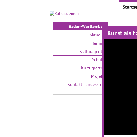
Startse
Baden-Württemberg
Kunst als 
Proje
Aktuelles
Termine
Auswählen
Kulturagenten
Schulen
Kulturpartner
Projekte
Kontakt Landesstelle
Zeitsp
trifft
01.03.2