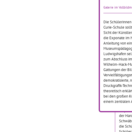
Dass Kl
Galerie im Vollbild
Literatu
unzeitg
müssen,
Die Schülerinnen 
Schüler
Curie-Schule sol
der Wal
Sicht der Künstl
Mannhe
die Exponate im 
Anleitung von ein
Museumspädagogi
Ludwigshafen selb
zum Abschluss im 
Wilhelm-Hack-Mus
Grunds
Gattungen der Bil
"Kultu
Vervielfältigung
demokratisierte, 
Druckgrafik-Tech
01.02.2
theoretisch erklä
Im Rah
bei den großen Kü
mehrjäh
einem zentralen A
fächerü
Projekts
der Har
Schwäb
die Sch
Schüler