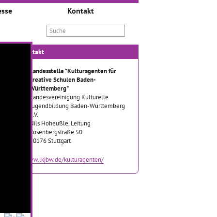
esse
Kontakt
Kontakt
Landesstelle "Kulturagenten für
kreative Schulen Baden-
Württemberg"
Landesvereinigung Kulturelle
Jugendbildung Baden-Württemberg
e.V.
Nils Hoheußle, Leitung
Rosenbergstraße 50
70176 Stuttgart
www.lkjbw.de/kulturagenten/