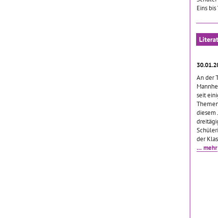
Eins bis
Litera
30.01.2
An der 
Mannhei
seit ein
Thement
diesem 
dreitäg
Schüler
der Kla
… mehr