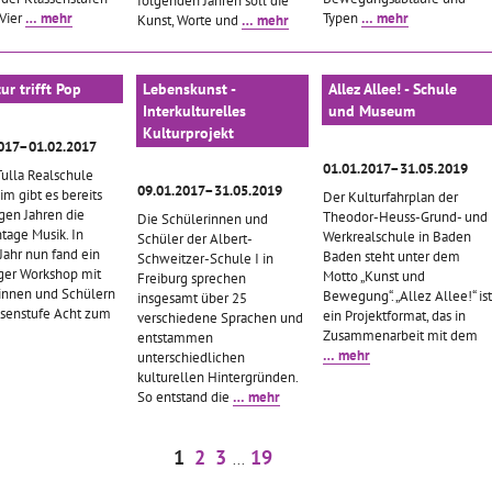
folgenden Jahren soll die
 Vier
… mehr
Typen
… mehr
Kunst, Worte und
… mehr
tur trifft Pop
Lebenskunst -
Allez Allee! - Schule
Interkulturelles
und Museum
Kulturprojekt
017–01.02.2017
01.01.2017–31.05.2019
Tulla Realschule
09.01.2017–31.05.2019
m gibt es bereits
Der Kulturfahrplan der
igen Jahren die
Theodor-Heuss-Grund- und
Die Schülerinnen und
age Musik. In
Werkrealschule in Baden
Schüler der Albert-
Jahr nun fand ein
Baden steht unter dem
Schweitzer-Schule I in
iger Workshop mit
Motto „Kunst und
Freiburg sprechen
innen und Schülern
Bewegung“. „Allez Allee!“ ist
insgesamt über 25
ssenstufe Acht zum
ein Projektformat, das in
verschiedene Sprachen und
Zusammenarbeit mit dem
entstammen
… mehr
unterschiedlichen
kulturellen Hintergründen.
So entstand die
… mehr
1
2
3
19
...