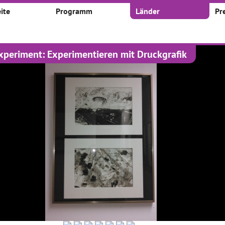
ite
Programm
Länder
Pr
Experiment: Experimentieren mit Druckgrafik
kte
 nach:
Zeitraum:
Von
Bis
1
2
3
19
...
rünge - Klassik
In den Fußstapfen der
AiR/S GebhART
 auf Moderne
Medienpioniere
01.02.2017–28.02.2017
017–31.05.2017
01.03.2017–31.03.2017
Bereits im Schuljahr