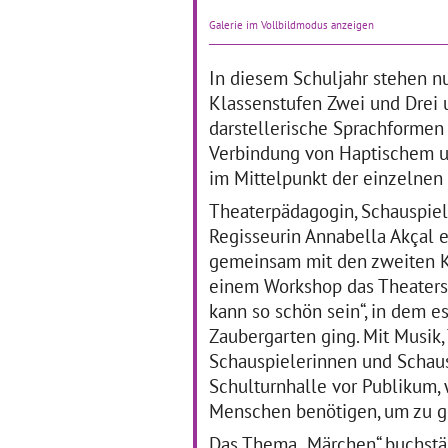
Dass Klassische Musik und
Die
Galerie im Vollbildmodus anzeigen
Literatur nicht verstaubt und
ler
unzeitgemäß wirken
de
müssen, erfuhren die
Lic
In diesem Schuljahr stehen nu
Schülerinnen und Schüler
di
Klassenstufen Zwei und Drei u.
der Waldschule in
Au
darstellerische Sprachformen
Mannheim.
… mehr
Da
Ka
Verbindung von Haptischem u
br
im Mittelpunkt der einzelnen
Theaterpädagogin, Schauspiel
Grundschüler als
V
Regisseurin Annabella Akçal e
"Kulturdetektive"
W
gemeinsam mit den zweiten K
B
einem Workshop das Theaters
01.02.2017–28.02.2017
kann so schön sein“, in dem e
01
Im Rahmen des
Zaubergarten ging. Mit Musik,
mehrjährigen,
Ber
Schauspielerinnen und Schaus
fächerübergreifenden
an 
Projekts „Kulturdetektive“ an
im
Schulturnhalle vor Publikum
der Hardt-Schule in
Gm
Menschen benötigen, um zu g
Schwäbisch Gmünd lernen
Sl
die Schülerinnen und
in
Das Thema „Märchen“ buchstäb
Schüler der Klassenstufen