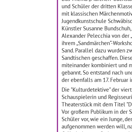
fol
und Schüler der dritten Klass
Eins bis Vier
… mehr
Ku
mit klassischen Märchenmotive
Jugendkunstschule Schwäbisc
Literatur trifft Pop
L
Künstler Susanne Bundschuh, 
In
Alexander Pelecchia von der „
K
30.01.2017–01.02.2017
ihrem „Sandmärchen“-Worksho
An der Tulla Realschule
Sand. Parallel dazu wurden z
09
Mannheim gibt es bereits
Sandtischen geschaffen. Die
seit einigen Jahren die
Di
Thementage Musik. In
miteinander kombiniert und m
Sch
diesem Jahr nun fand ein
Sch
gebannt. So entstand nach und
dreitägiger Workshop mit
Fr
der ebenfalls am 17. Februar 
Schülerinnen und Schülern
in
der Klassenstufe Acht zum
ve
Die "Kulturdetektive" der vie
… mehr
en
Schauspielerin und Regisseur
un
kul
Theaterstück mit dem Titel "Di
So
Vor großem Publikum in der S
Schüler vor, wie ein Junge, d
aufgenommen werden will, na