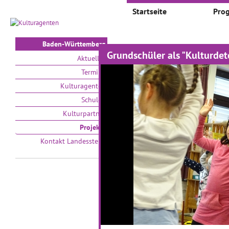
Startseite
Pro
Baden-Württemberg
Grundschüler als "Kulturdet
Projekte
Aktuelles
Termine
Auswählen nach:
Zeit
Kulturagenten
Schulen
V
Kulturpartner
Projekte
Kontakt Landesstelle
Zeitsprünge - Klassik
I
trifft auf Moderne
M
01.03.2017–31.05.2017
01