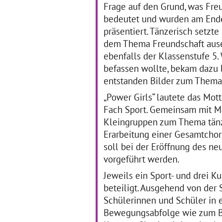
fol
Frage auf den Grund, was Freu
Eins bis Vier
… mehr
Ku
bedeutet und wurden am Ende
präsentiert. Tänzerisch setzt
Literatur trifft Pop
L
dem Thema Freundschaft ause
In
ebenfalls der Klassenstufe 5.
K
befassen wollte, bekam dazu 
30.01.2017–01.02.2017
entstanden Bilder zum Thema
An der Tulla Realschule
09
Mannheim gibt es bereits
„Power Girls“ lautete das Mo
seit einigen Jahren die
Di
Thementage Musik. In
Fach Sport. Gemeinsam mit M
Sch
diesem Jahr nun fand ein
Sch
Kleingruppen zum Thema tänze
dreitägiger Workshop mit
Fr
Erarbeitung einer Gesamtchore
Schülerinnen und Schülern
in
der Klassenstufe Acht zum
ve
soll bei der Eröffnung des 
… mehr
en
vorgeführt werden.
un
kul
Jeweils ein Sport- und drei K
So
beteiligt. Ausgehend von der 
Schülerinnen und Schüler in 
Bewegungsabfolge wie zum Bei