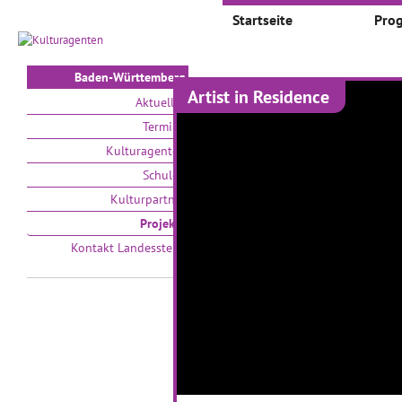
Startseite
Pro
Baden-Württemberg
Artist in Residence
Projekte
Aktuelles
Termine
Auswählen nach:
Zeit
Kulturagenten
Schulen
V
Kulturpartner
Projekte
Kontakt Landesstelle
Zeitsprünge - Klassik
I
trifft auf Moderne
M
01.03.2017–31.05.2017
01