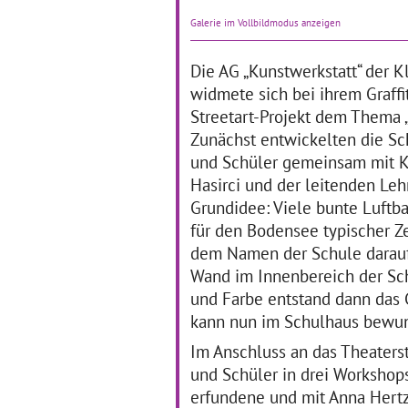
Dass Klassische Musik und
Die
Galerie im Vollbildmodus anzeigen
Literatur nicht verstaubt und
ler
unzeitgemäß wirken
de
müssen, erfuhren die
Lic
Die AG „Kunstwerkstatt“ der K
Schülerinnen und Schüler
di
widmete sich bei ihrem Graffi
der Waldschule in
Au
Streetart-Projekt dem Thema „
Mannheim.
… mehr
Da
Ka
Zunächst entwickelten die Sc
br
und Schüler gemeinsam mit K
Hasirci und der leitenden Leh
Grundschüler als
V
Grundidee: Viele bunte Luftba
"Kulturdetektive"
W
für den Bodensee typischer Z
B
dem Namen der Schule darauf
01.02.2017–28.02.2017
Wand im Innenbereich der Sch
01
Im Rahmen des
und Farbe entstand dann das 
mehrjährigen,
Ber
kann nun im Schulhaus bewu
fächerübergreifenden
an 
Projekts „Kulturdetektive“ an
im
Im Anschluss an das Theaterst
der Hardt-Schule in
Gm
und Schüler in drei Workshop
Schwäbisch Gmünd lernen
Sl
die Schülerinnen und
in
erfundene und mit Anna Hertz
Schüler der Klassenstufen