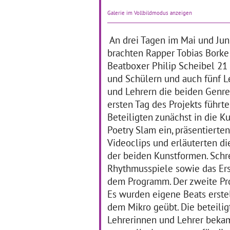
Dass Klassische Musik und
Die
Galerie im Vollbildmodus anzeigen
Literatur nicht verstaubt und
ler
unzeitgemäß wirken
de
müssen, erfuhren die
Lic
An drei Tagen im Mai und Jun
Schülerinnen und Schüler
di
brachten Rapper Tobias Borke
der Waldschule in
Au
Beatboxer Philip Scheibel 21
Mannheim.
… mehr
Da
Ka
und Schülern und auch fünf L
br
und Lehrern die beiden Genre
ersten Tag des Projekts führte
Grundschüler als
V
Beteiligten zunächst in die K
"Kulturdetektive"
W
Poetry Slam ein, präsentierte
B
Videoclips und erläuterten d
01.02.2017–28.02.2017
der beiden Kunstformen. Schr
01
Im Rahmen des
Rhythmusspiele sowie das Ers
mehrjährigen,
Ber
dem Programm. Der zweite Pro
fächerübergreifenden
an 
Es wurden eigene Beats erst
Projekts „Kulturdetektive“ an
im
der Hardt-Schule in
Gm
dem Mikro geübt. Die beteilig
Schwäbisch Gmünd lernen
Sl
Lehrerinnen und Lehrer beka
die Schülerinnen und
in
Schüler der Klassenstufen