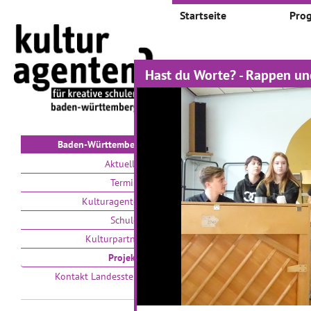
Startseite
Pro
Hast du Worte? - Rappen u
Projekte
Auswählen nach:
Zeit
V
Baden-Württemberg
Aktuelles
Termine
Kulturagenten
Schulen
Kulturpartner
Zeitsprünge - Klassik
I
Projekte
trifft auf Moderne
M
Kontakt Landesstelle
01.03.2017–31.05.2017
01