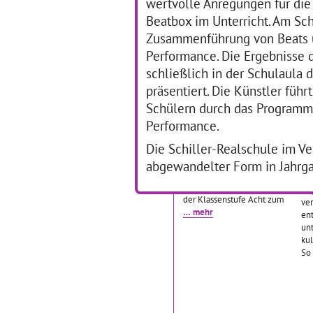
wertvolle Anregungen für di
fol
Eins bis Vier
… mehr
Ku
Beatbox im Unterricht. Am Sch
Zusammenführung von Beats u
Performance. Die Ergebnisse 
Literatur trifft Pop
L
schließlich in der Schulaula
In
K
präsentiert. Die Künstler fü
30.01.2017–01.02.2017
Schülern durch das Programm
An der Tulla Realschule
09
Performance.
Mannheim gibt es bereits
seit einigen Jahren die
Di
Die Schiller-Realschule im Ver
Thementage Musik. In
Sch
diesem Jahr nun fand ein
abgewandelter Form in Jahrga
Sch
dreitägiger Workshop mit
Fr
Schülerinnen und Schülern
in
der Klassenstufe Acht zum
ve
… mehr
en
un
kul
So