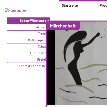
Startseite
Pro
Baden-Württemberg
Märchenhaft
Projekte
Aktuelles
Termine
Auswählen nach:
Zeit
Kulturagenten
Schulen
V
Kulturpartner
Projekte
Kontakt Landesstelle
Zeitsprünge - Klassik
I
trifft auf Moderne
M
01.03.2017–31.05.2017
01