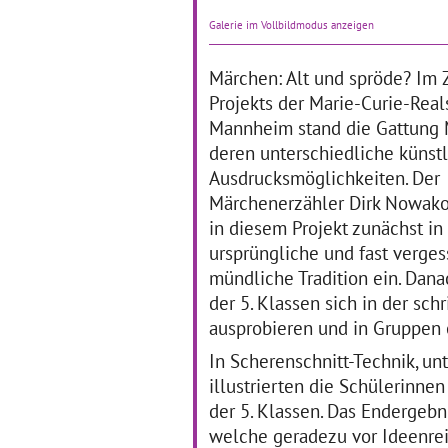
Dass Klassische Musik und
Die
Galerie im Vollbildmodus anzeigen
Literatur nicht verstaubt und
ler
unzeitgemäß wirken
de
müssen, erfuhren die
Lic
Märchen: Alt und spröde? Im 
Schülerinnen und Schüler
di
Projekts der Marie-Curie-Rea
der Waldschule in
Au
Mannheim stand die Gattung
Mannheim.
… mehr
Da
Ka
deren unterschiedliche künst
br
Ausdrucksmöglichkeiten. Der
Märchenerzähler Dirk Nowako
Grundschüler als
V
in diesem Projekt zunächst in
"Kulturdetektive"
W
ursprüngliche und fast verge
B
mündliche Tradition ein. Dan
01.02.2017–28.02.2017
der 5. Klassen sich in der sch
01
Im Rahmen des
ausprobieren und in Gruppen
mehrjährigen,
Ber
In Scherenschnitt-Technik, unt
fächerübergreifenden
an 
Projekts „Kulturdetektive“ an
im
illustrierten die Schülerinne
der Hardt-Schule in
Gm
der 5. Klassen. Das Endergebn
Schwäbisch Gmünd lernen
Sl
die Schülerinnen und
in
welche geradezu vor Ideenre
Schüler der Klassenstufen