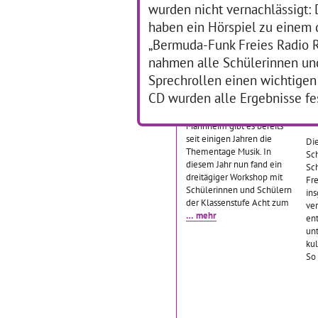
fol
wurden nicht vernachlässigt: 
Eins bis Vier
… mehr
Ku
haben ein Hörspiel zu einem
„Bermuda-Funk Freies Radio R
Literatur trifft Pop
L
nahmen alle Schülerinnen und
In
Sprechrollen einen wichtigen 
K
CD wurden alle Ergebnisse fe
30.01.2017–01.02.2017
An der Tulla Realschule
09
Mannheim gibt es bereits
seit einigen Jahren die
Di
Thementage Musik. In
Sch
diesem Jahr nun fand ein
Sch
dreitägiger Workshop mit
Fr
Schülerinnen und Schülern
in
der Klassenstufe Acht zum
ve
… mehr
en
un
kul
So