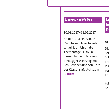
fol
Eins bis Vier
… mehr
Ku
Literatur trifft Pop
L
In
K
30.01.2017–01.02.2017
An der Tulla Realschule
09
Mannheim gibt es bereits
seit einigen Jahren die
Di
Thementage Musik. In
Sch
diesem Jahr nun fand ein
Sch
dreitägiger Workshop mit
Fr
Schülerinnen und Schülern
in
der Klassenstufe Acht zum
ve
… mehr
en
un
kul
So