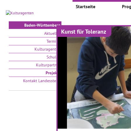
Startseite
Pro
Baden-Württemberg
Kunst für Toleranz
Projekte
Aktuelles
Termine
Auswählen nach:
Zeit
Kulturagenten
Schulen
V
Kulturpartner
Projekte
Kontakt Landesstelle
Zeitsprünge - Klassik
I
trifft auf Moderne
M
01.03.2017–31.05.2017
01