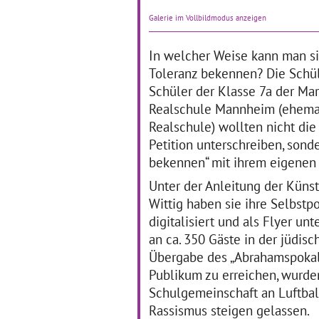
Dass Klassische Musik und
Die
Galerie im Vollbildmodus anzeigen
Literatur nicht verstaubt und
ler
unzeitgemäß wirken
de
müssen, erfuhren die
Lic
In welcher Weise kann man si
Schülerinnen und Schüler
di
Toleranz bekennen? Die Schü
der Waldschule in
Au
Schüler der Klasse 7a der Mar
Mannheim.
… mehr
Da
Ka
Realschule Mannheim (ehem
br
Realschule) wollten nicht die
Petition unterschreiben, sond
Grundschüler als
V
bekennen“ mit ihrem eigenen 
"Kulturdetektive"
W
Unter der Anleitung der Künst
B
Wittig haben sie ihre Selbstp
01.02.2017–28.02.2017
digitalisiert und als Flyer u
01
Im Rahmen des
an ca. 350 Gäste in der jüdi
mehrjährigen,
Ber
Übergabe des „Abrahamspokals“
fächerübergreifenden
an 
Projekts „Kulturdetektive“ an
im
Publikum zu erreichen, wurde
der Hardt-Schule in
Gm
Schulgemeinschaft an Luftba
Schwäbisch Gmünd lernen
Sl
die Schülerinnen und
in
Rassismus steigen gelassen.
Schüler der Klassenstufen