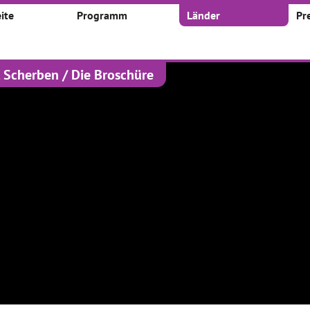
ite
Programm
Länder
Pr
, Scherben / Die Broschüre
kte
 nach:
Zeitraum:
Von
Bis
1
40
41
42
...
igene
Ein Netzwerk-
„Hannah-Bettina-
rkammer für die
Kettenbrief aus
Thomas“ – ein
e
Dominosteinen
filmisches Porträt
unseres
Schulnetzwerks