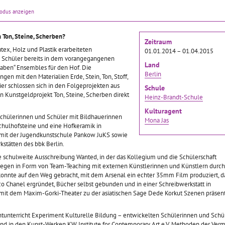
2011–15.06.2012
01.10.2011–15.06.2012
modus anzeigen
nd von der
Präsentiert wurde bei der
01.10.2011–15.06.2012
kammer Olbricht im
Netzwerkveranstaltung ein
ectors Room Berlin
gemalter Kettenbrief, der
 Ton, Steine, Scherben?
Schülerinnen und Schüler
Zeitraum
e Schülergruppe
wie Dominosteine
der Thomas-Mann-
atex, Holz und Plastik erarbeiteten
01.01.2014 – 01.04.2015
n mit einer
aneinandergelegt wird.
Oberschule und der Bettina
 Schüler bereits in dem vorangegangenen
in, einer
Schülerinnen und Schüler
Land
von-Arnim-Schule haben
-Haben“ Ensembles für den Hof. Die
issenschaftlerin und
verschiedener Jahrgänge
Berlin
einen Teil der im Rahmen
gen mit den Materialien Erde, Stein, Ton, Stoff,
hrerinnen in der
der
… mehr
des Kulturagenten-
ier schlossen sich in den Folgeprojekten aus
Schule
e
… mehr
Programms angelaufenen
n Kunstgeldprojekt Ton, Steine, Scherben direkt
Heinz-Brandt-Schule
Schulnetzwerk-Projekte
filmisch
… mehr
Kulturagent
Schülerinnen und Schüler mit Bildhauerinnen
Mona Jas
chulhofsteine und eine Hofkeramik in
it der Jugendkunstschule Pankow JuKS sowie
Riesen-Dada-
Architekturfotografie -
Hof is schön
stätten des bbk Berlin.
n bewegen sich
Leben im Märkischen
ie schulweite Ausschreibung Wanted, in der das Kollegium und die Schülerschaft
s MV
Viertel
Ein Hofentwurf als Modell
iegen in Form von Team-Teaching mit externen Künstlerinnen und Künstlern durch
01.10.2011–30.05.2013
onnte auf den Weg gebracht, mit dem Arsenal ein echter 35mm Film produziert, d
 Chanel ergründet, Bücher selbst gebunden und in einer Schreibwerkstatt in
Kotzgrün oder Kacklila?
2011–15.06.2012
01.10.2011–15.06.2012
it dem Maxim-Gorki-Theater zu der asiatischen Sage Dede Korkut Szenen präsent
Diese Frage stellt sich nur,
rt durch das
Jeder kann fotografieren,
wenn man „Pfützen“ für den
spektakel „Die
jeder hat irgendwie eine
eigenen Schulhof entwirft.
tunterricht Experiment Kulturelle Bildung – entwickelten Schülerinnen und Schül
 das zu 20 Jahre
Kamera - und sei es im
Schüler/innen der Heinz-
nd in den Kunst-Werken KW Institute for Contemporary Art e.V. Methoden der Verm