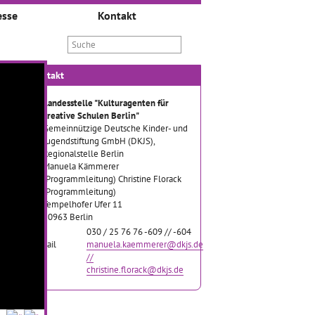
esse
Kontakt
Kontakt
Landesstelle "Kulturagenten für
kreative Schulen Berlin"
Gemeinnützige Deutsche Kinder- und
Jugendstiftung GmbH (DKJS),
Regionalstelle Berlin
Manuela Kämmerer
(Programmleitung) Christine Florack
(Programmleitung)
Tempelhofer Ufer 11
10963 Berlin
Tel
030 / 25 76 76 -609 // -604
Email
manuela.kaemmerer@dkjs.de
//
christine.florack@dkjs.de