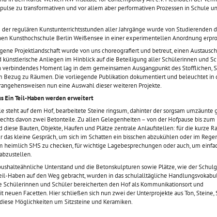
l durch Berlin zog,
Handy - und macht ständig
Brandt-Schule erforschten
pulse zu transformativen und vor allem aber performativen Prozessen in Schule u
wei Künstler mit
fast täglich Fotos. Was
seit
… mehr
n in Anlehnung an
bedeutet es, zu einem
 der regulären Kunstunterrichtsstunden aller Jahrgänge wurde von Studierenden d
Spektakel zwei
bestimmten Thema mit der
nen Kunsthochschule Berlin Weißensee in einer experimentellen Anordnung erpro
iche
… mehr
Kamera zu arbeiten?
… mehr
gene Projektlandschaft wurde von uns choreografiert und betreut, einen Austausch
d künstlerische Anliegen im Hinblick auf die Beteiligung aller Schülerinnen und S
n verbindendes Moment lag in dem gemeinsamen Ausgangpunkt des Stofflichen, S
m Bezug zu Räumen. Die vorliegende Publikation dokumentiert und beleuchtet in
Wenn der weiße Hai
test
… mehr
angehensweisen nun eine Auswahl dieser weiteren Projekte.
jemanden auf die
Palme bringt –
us Ein Teil-Haben werden erweitert
Illustriationen beim
le steht auf dem Hof, bearbeitete Steine ringsum, dahinter der sorgsam umzäunte 
Tag des Buches
echts davon zwei Betonteile. Zu allen Gelegenheiten – von der Hofpause bis zum
 diese Bauten, Objekte, Haufen und Plätze zentrale Anlaufstellen: für die kurze Ra
r das kleine Gespräch, um sich im Schatten ein bisschen abzukühlen oder im Rege
Zum vierten Mal feierte die
um heimlich SMS zu checken, für wichtige Lagebesprechungen oder auch, um einfa
Heinz-Brandt-Schule am 23.
abzustellen.
April bereits den Welttag
bushalteähnliche Unterstand und die Betonskulpturen sowie Plätze, wie der Schulga
des Buches, einen
eil-Haben auf den Weg gebracht, wurden in das schulalltägliche Handlungsvokabu
besonderen Feiertag mit
e Schülerinnen und Schüler bereicherten den Hof als Kommunikationsort und
Wurzeln in Katalonien
 neuen Facetten. Hier schließen sich nun zwei der Unterprojekte aus Ton, Steine,
(Spanien). Ziel der Heinz-
 diese Möglichkeiten um Sitzsteine und Keramiken.
Brandt-Schule ist, die
… mehr