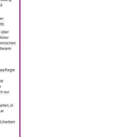
nd
er
bt.
 über
chüler
innlichen
 diesem
gepflegte
st
n
ch nur
rten, in
lar
 Scherben