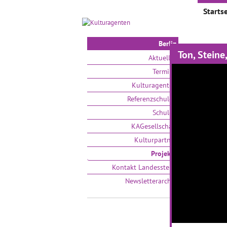
Startse
Berlin
Ton, Steine
Proje
Aktuelles
Termine
Auswählen
Kulturagenten
Referenzschulen
Schulen
KAGesellschaft
Kulturpartner
Projekte
Kontakt Landesstelle
Newsletterarchiv
Eine e
Wunde
Schul