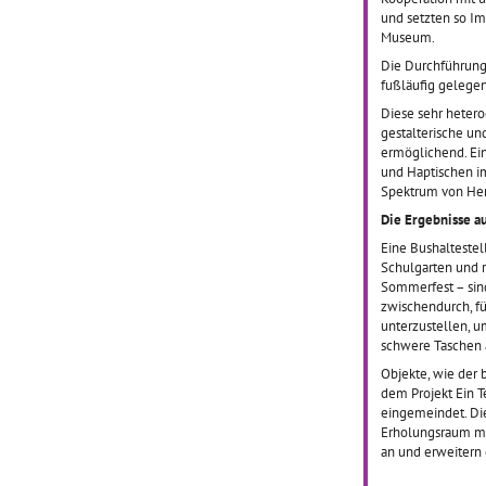
Mauerfal
und setzten so Im
haben z
Museum.
Schüler
Die Durchführung
dieses 
fußläufig gelege
bewegl
Diese sehr hetero
gestalterische un
ermöglichend. Ei
und Haptischen i
Testtest
Spektrum von Her
Die Ergebnisse a
Eine Bushaltestel
Schulgarten und r
Sommerfest – sind
zwischendurch, fü
unterzustellen, 
schwere Taschen 
Objekte, wie der 
dem Projekt Ein T
eingemeindet. Di
Erholungsraum mit
an und erweitern