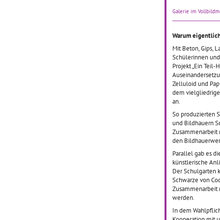
01.10.
Galerie im Vollbild
Ausgehe
Wunder
Me Coll
Warum eigentlich
hat ein
Mit Beton, Gips, L
zusamme
Schülerinnen und
Künstler
Projekt „Ein Teil
Kulturw
Auseinandersetzun
zwei Le
Zelluloid und Pap
Vorhall
dem vielgliedrige
an.
So produzierten 
und Bildhauern S
Zusammenarbeit m
Zwei 
den Bildhauerwerk
Puppe
Parallel gab es d
durch
künstlerische Anl
Der Schulgarten k
Schwarze von Coco
01.10.
Zusammenarbeit m
Inspirie
werden.
Theater
In dem Wahlpflich
Riesen“,
Kooperation mit u