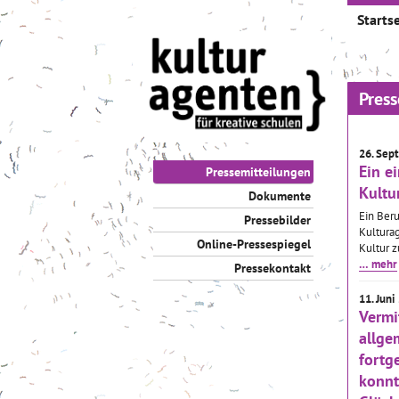
Startse
Pres
26. Sep
Ein ei
Pressemitteilungen
Kultu
Dokumente
Ein Ber
Pressebilder
Kulturag
Online-Pressespiegel
Kultur z
… mehr
Pressekontakt
11. Juni
Vermi
allge
fortg
konnt