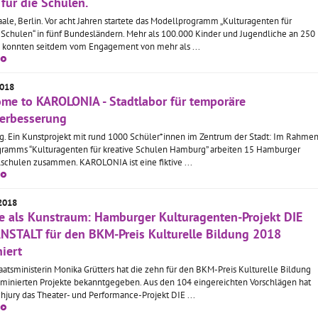
 für die Schulen.
ale, Berlin. Vor acht Jahren startete das Modellprogramm „Kulturagenten für
 Schulen“ in fünf Bundesländern. Mehr als 100.000 Kinder und Jugendliche an 250
 konnten seitdem vom Engagement von mehr als ...
2018
me to KAROLONIA - Stadtlabor für temporäre
erbesserung
. Ein Kunstprojekt mit rund 1000 Schüler*innen im Zentrum der Stadt: Im Rahme
gramms “Kulturagenten für kreative Schulen Hamburg” arbeiten 15 Hamburger
lschulen zusammen. KAROLONIA ist eine fiktive ...
 2018
e als Kunstraum: Hamburger Kulturagenten-Projekt DIE
NSTALT für den BKM-Preis Kulturelle Bildung 2018
iert
aatsministerin Monika Grütters hat die zehn für den BKM-Preis Kulturelle Bildung
minierten Projekte bekanntgegeben. Aus den 104 eingereichten Vorschlägen hat
hjury das Theater- und Performance-Projekt DIE ...