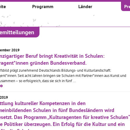
ite
Programm
Länder
Pr
semitteilungen
tember 2019
nzigartiger Beruf bringt Kreativität in Schulen:
ragent*innen gründen Bundesverband.
ufsbild prägt zunehmend Deutschlands Bildungs- und Kulturlandschaft:
ent*innen. Seit acht Jahren bringen sie Schulen mit Partner*innen aus Kunst und
usammen – so erfolgreich, dass sie sich in fünf ...
 2019
ttlung kultureller Kompetenzen in den
meinbildenden Schulen in fünf Bundesländern wird
esetzt. Das Programm „Kulturagenten für kreative Schulen“
e Politiker überzeugen. Ein Erfolg für die Kultur und ein