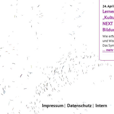
24. Apri
Lerne
„Kult
NEXT 
Bildu
Wie erf
und Wis
Das Sym
… mehr
Impressum
Datenschutz
Intern