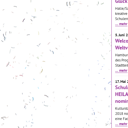
Glück
Halle/Sa
kreative
Schulen
… mehr
5. Juni 
Welco
Weltv
Hamburg
des Pro
Stadttei
… mehr
17. Mai
Schul
HEILA
nomin
Kulturst
2018 no
eine Fac
… mehr