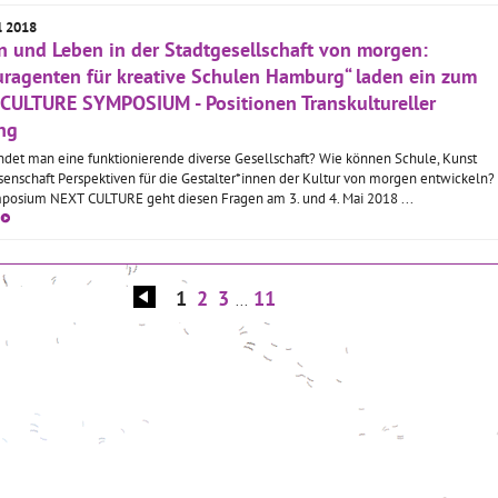
l 2018
n und Leben in der Stadtgesellschaft von morgen:
uragenten für kreative Schulen Hamburg“ laden ein zum
CULTURE SYMPOSIUM - Positionen Transkultureller
ng
indet man eine funktionierende diverse Gesellschaft? Wie können Schule, Kunst
senschaft Perspektiven für die Gestalter*innen der Kultur von morgen entwickeln?
posium NEXT CULTURE geht diesen Fragen am 3. und 4. Mai 2018 ...
1
2
3
11
...