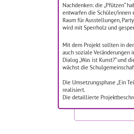
Nachdenken: die „Pfützen“ ha
entwarfen die Schüler/innen e
Theaterprojekt 2019,
D
Raum für Ausstellungen, Part
7. Jhg: Tree Pennies in
wird mit Sperrholz und gespe
Detroid
01
Tree Pennies in Detroid, 2019 ©
Mit dem Projekt sollten in de
sideviews e.V.
„Di
auch soziale Veränderungen i
04.01.2019–30.10.2019
„Ta
Dialog „Was ist Kunst?“ und d
Au
TREE PENNIES IN DETROID
Er
Detroit, eine Stadt, die
wächst die Schulgemeinscha
vo
weithin bekannt ist für den
en
Aufstieg und Fall einer
Kü
Die Umsetzungsphase „Ein Tei
Autoindustrie. Die
und
Konsequenzen: Arbeitslosigkeit,
realisiert.
Kol
wohlhabender
… mehr
Die detaillierte Projektbesch