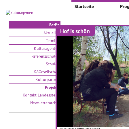
Startseite
Pro
Berlin
Hof is schön
Projekte
Aktuelles
Termine
Auswählen nach:
Zeit
Kulturagenten
Referenzschulen
V
Schulen
KAGesellschaft
Kulturpartner
Projekte
Kontakt Landesstelle
Newsletterarchiv
Quadratmeter-
K
Forschung
E
01.02.2019–30.06.2019
18
Ein künstlerischer Workshop
Schüler/innen beratschlagen sich mit