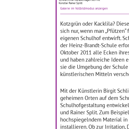
Sc
für das Kollegium Die
Künstler Rainer Splitt
Ku
Herbert-Hoover-Schule hat
Galerie im Vollbildmodus anzeigen
ein
es sich zum Ziel gemacht,
die
künstlerisch-kreative
Kotzgrün oder Kacklila? Diese
… 
Lernformen noch stärker in
alltäglichen
… mehr
sich nur, wenn man „Pfützen“ 
eigenen Schulhof entwirft. Sc
der Heinz-Brandt-Schule erfor
Oktober 2011 alle Ecken ihre
und haben zahlreiche Ideen e
sie die Umgebung der Schule
Doppel Box
F
künstlerischen Mitteln versc
14.01.2019–30.04.2019
Das Projekt "Doppel Box"
Mit der Künstlerin Birgit Sch
13
hatte zum Ziel, die
geheimen Orten auf dem Schul
ästhetischen
Ein
Ausdrucksmöglichkeiten
Ku
Schulhofgestaltung entwickelt
und -qualitäten in den
mi
und Rainer Split. Zum Beispiel
Bereichen Tanz und Theater
HA
für Schüler*innen der
Uf
hochspiegelndem Material in
Stufen 4,5 und 6 zu
installieren. Ob zur Irritatio
… mehr