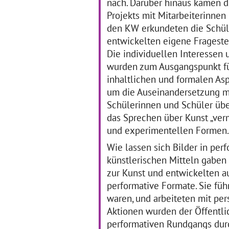
nach. Darüber hinaus kamen 
Projekts mit Mitarbeiterinnen
den KW erkundeten die Schül
Theaterprojekt 2019,
D
entwickelten eigene Frageste
7. Jhg: Tree Pennies in
Detroid
Die individuellen Interessen 
wurden zum Ausgangspunkt fü
01
Tree Pennies in Detroid, 2019 ©
inhaltlichen und formalen As
sideviews e.V.
„Di
04.01.2019–30.10.2019
um die Auseinandersetzung mi
„Ta
Au
Schülerinnen und Schüler übe
TREE PENNIES IN DETROID
Er
Detroit, eine Stadt, die
das Sprechen über Kunst „verm
vo
weithin bekannt ist für den
und experimentellen Formen.
en
Aufstieg und Fall einer
Kü
Autoindustrie. Die
Wie lassen sich Bilder in perf
und
Konsequenzen: Arbeitslosigkeit,
Kol
künstlerischen Mitteln gabe
wohlhabender
… mehr
zur Kunst und entwickelten 
performative Formate. Sie füh
waren, und arbeiteten mit per
Aktionen wurden der Öffentl
performativen Rundgangs durch