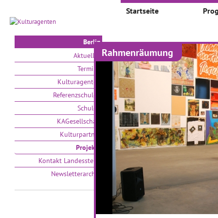
Startseite
Pro
Berlin
Rahmenräumung
Projekte
Aktuelles
Termine
Auswählen nach:
Zeit
Kulturagenten
Referenzschulen
V
Schulen
KAGesellschaft
Kulturpartner
Projekte
Kontakt Landesstelle
Newsletterarchiv
Quadratmeter-
K
Forschung
E
01.02.2019–30.06.2019
18
Ein künstlerischer Workshop