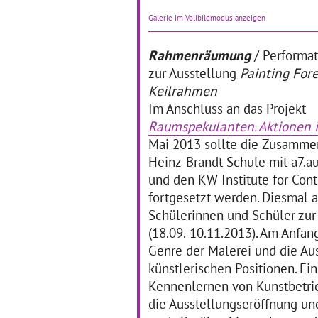
Sc
für das Kollegium Die
Ku
Galerie im Vollbildmodus anzeigen
Herbert-Hoover-Schule hat
ein
es sich zum Ziel gemacht,
die
künstlerisch-kreative
Rahmenräumung
/ Performat
… 
Lernformen noch stärker in
zur Ausstellung
alltäglichen
… mehr
Painting Fore
Keilrahmen
Im Anschluss an das Projekt
Raumspekulanten. Aktionen 
Mai 2013 sollte die Zusammen
Heinz-Brandt Schule mit a7.a
Doppel Box
F
und den KW Institute for Con
fortgesetzt werden. Diesmal a
14.01.2019–30.04.2019
Schülerinnen und Schüler zu
Das Projekt "Doppel Box"
13
hatte zum Ziel, die
(18.09.-10.11.2013). Am Anfan
ästhetischen
Ein
Genre der Malerei und die Au
Ausdrucksmöglichkeiten
Ku
und -qualitäten in den
mi
künstlerischen Positionen. E
Bereichen Tanz und Theater
HA
Kennenlernen von Kunstbetrie
für Schüler*innen der
Uf
die Ausstellungseröffnung u
Stufen 4,5 und 6 zu
… mehr