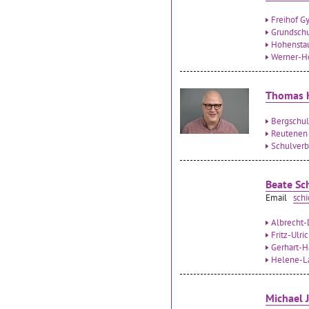
Freihof G
Grundsch
Hohensta
Werner-H
Thomas 
Bergschu
Reutenen
Schulverb
Beate Sc
Email
sch
Albrecht-
Fritz-Ulri
Gerhart-H
Helene-La
Michael J