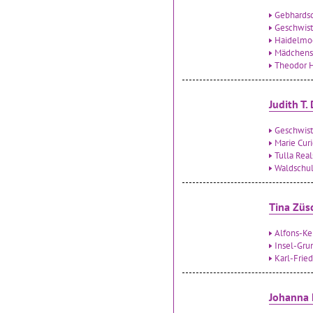
Gebhardsc
Geschwist
Haidelmo
Mädchensc
Theodor H
Judith T.
Geschwist
Marie Cur
Tulla Rea
Waldschu
Tina Züs
Alfons-Ke
Insel-Gru
Karl-Frie
Johanna 