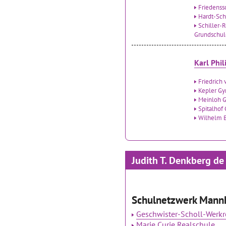
Friedenss
Hardt-Sc
Schiller-
Grundschul
Karl Phi
Friedrich
Kepler G
Meinloh G
Spitalhof
Wilhelm B
Judith T. Denkberg de
Schulnetzwerk Mann
Geschwister-Scholl-Werk
Marie Curie Realschule