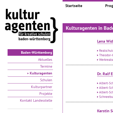
Startseite
Pro
Kulturagenten in Ba
Lena Wi
Realschu
Baden-Württemberg
Theodor-
Aktuelles
Werkreals
Termine
Kulturagenten
Dr. Ralf 
Schulen
Albert-Sc
Kulturpartner
Albert-Sc
Albert-Sch
Projekte
Schneebur
Kontakt Landesstelle
Kerstin S