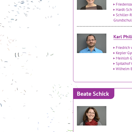
Friedenss
Hardt-Sc
Schiller-
Grundschul
Karl Phi
Friedrich
Kepler G
Meinloh G
Spitalhof
Wilhelm B
Beate Schick