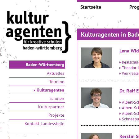
Startseite
Pro
Kulturagenten in Ba
Lena Wi
Realschu
Baden-Württemberg
Theodor-
Aktuelles
Werkreals
Termine
Kulturagenten
Dr. Ralf 
Schulen
Albert-Sc
Kulturpartner
Albert-Sc
Albert-Sch
Projekte
Schneebur
Kontakt Landesstelle
Kerstin S