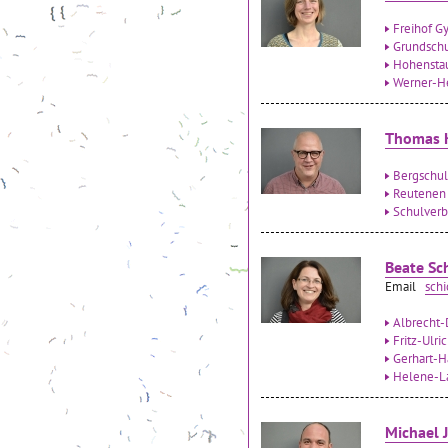
Freihof G
Grundsch
Hohensta
Werner-H
Thomas 
Bergschu
Reutenen
Schulverb
Beate Sc
Email
sch
Albrecht-
Fritz-Ulri
Gerhart-H
Helene-La
Michael J