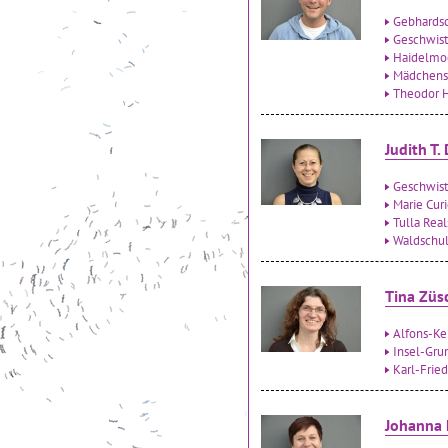
Gebhardsc
Geschwist
Haidelmo
Mädchensc
Theodor H
Judith T.
Geschwist
Marie Cur
Tulla Rea
Waldschu
Tina Züs
Alfons-Ke
Insel-Gru
Karl-Frie
Johanna 